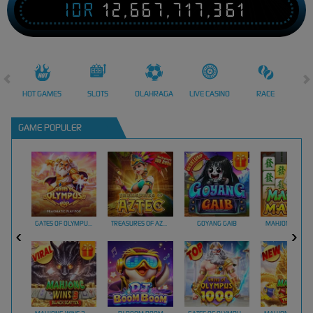
IDR
12,667,717,361
HOT GAMES
SLOTS
OLAHRAGA
LIVE CASINO
RACE
GAME POPULER
GATES OF OLYMPUS POP
TREASURES OF AZTEC
GOYANG GAIB
MAHJONG MAX