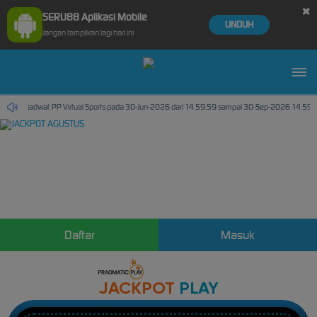
×
SERU88 Aplikasi Mobile
UNDUH
Jangan tampilkan lagi hari ini
n Terjadwal: PP Virtual Sports pada 30-Jun-2026 dari 14.59.59 sampai 30-Sep-2026 14.59.59. S
Daftar
Masuk
JACKPOT
PLAY